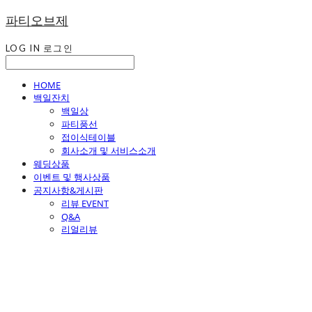
파티오브제
LOG IN
로그인
HOME
백일잔치
백일상
파티풍선
접이식테이블
회사소개 및 서비스소개
웨딩상품
이벤트 및 행사상품
공지사항&게시판
리뷰 EVENT
Q&A
리얼리뷰