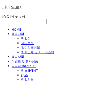
파티오브제
LOG IN
로그인
HOME
백일잔치
백일상
파티풍선
접이식테이블
회사소개 및 서비스소개
웨딩상품
이벤트 및 행사상품
공지사항&게시판
리뷰 EVENT
Q&A
리얼리뷰