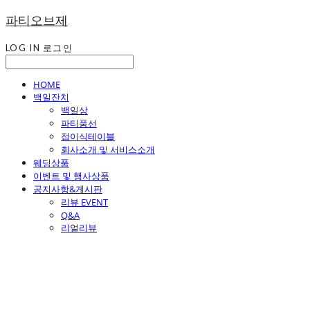
파티오브제
LOG IN
로그인
HOME
백일잔치
백일상
파티풍선
접이식테이블
회사소개 및 서비스소개
웨딩상품
이벤트 및 행사상품
공지사항&게시판
리뷰 EVENT
Q&A
리얼리뷰