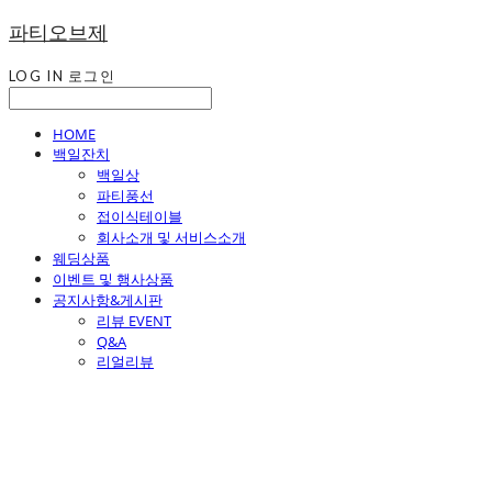
파티오브제
LOG IN
로그인
HOME
백일잔치
백일상
파티풍선
접이식테이블
회사소개 및 서비스소개
웨딩상품
이벤트 및 행사상품
공지사항&게시판
리뷰 EVENT
Q&A
리얼리뷰